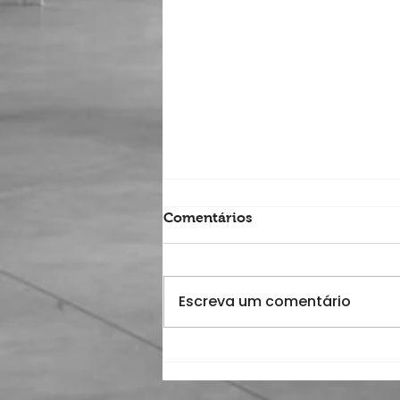
Comentários
Escreva um comentário
AAUL felicitou Presidente
eleito da AEIST