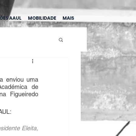
ÇÕES AAUL
MOBILIDADE
MAIS
a enviou uma 
Académica de 
a Figueiredo 
AUL: 
idente Eleita,