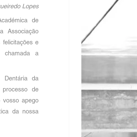
gueiredo Lopes
cadémica de 
a Associação 
elicitações e 
e chamada a 
 Dentária da 
 processo de 
 vosso apego 
ica da nossa 