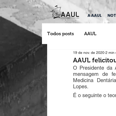
A AAUL
NOT
Todos posts
AAUL
19 de nov. de 2020
2 min 
AAUL felicito
O Presidente da 
mensagem de feli
Medicina Dentári
Lopes. 
É o seguinte o te