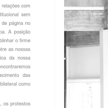
 relações com 
itucional sem 
 de página no 
a. A posição 
linhar o firme 
re as nossas 
ica da nossa 
ncontraremos 
ecimento das 
ilateral como 
, os protestos 