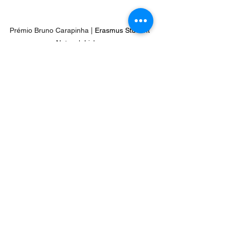
Prémio Bruno Carapinha | 
Erasmus Student 
Network Lisboa
De seguida, tomou a palavra Tomás 
Gonçalves, Presidente da Junta de 
Freguesia de Alvalade que destacou a 
relevância da colaboração entre as 
instituições locais e a comunidade 
académica, reconhecendo o papel da AAUL 
na dinamização do território e na promoção 
da cidadania ativa junto dos jovens.