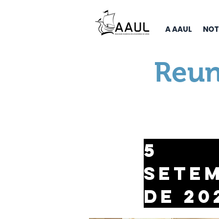
A AAUL
NOT
Reun
5
sete
de 20