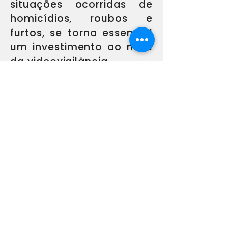
situações ocorridas de
homicídios, roubos e
furtos, se torna essencial
um investimento ao nível
da videovigilância.
Contactos:
Geral:
aaul@aaul.pt
Presidente:
presidente@aaul.pt
Apoio ao
Estudante:
apoio.coesao.estudantil@aa
ul.pt