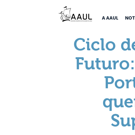
A AAUL
NOT
Ciclo d
Futuro:
Por
que
Su