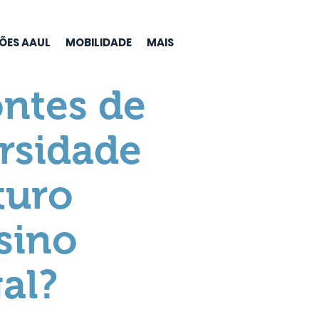
ÇÕES AAUL
MOBILIDADE
MAIS
ontes de
ersidade
turo
sino
al?