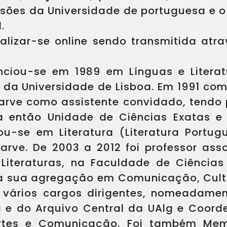
isões da Universidade de portuguesa e o 
.
ealizar-se online sendo transmitida at
enciou-se em 1989 em Línguas e Litera
 da Universidade de Lisboa. Em 1991 co
arve como assistente convidado, tendo
na então Unidade de Ciências Exatas 
-se em Literatura (Literatura Portug
arve. De 2003 a 2012 foi professor as
Literaturas, na Faculdade de Ciência
 a sua agregação em Comunicação, Cultu
 vários cargos dirigentes, nomeadament
ca e do Arquivo Central da UAlg e Coor
rtes e Comunicação. Foi também Me