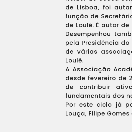
de Lisboa, foi aut
função de Secretár
de Loulé. É autor de
Desempenhou també
pela Presidência do 
de várias associaçõ
Loulé.
A Associação Acadé
desde fevereiro de 
de contribuir ati
fundamentais dos n
Por este ciclo já 
Louça, Filipe Gomes