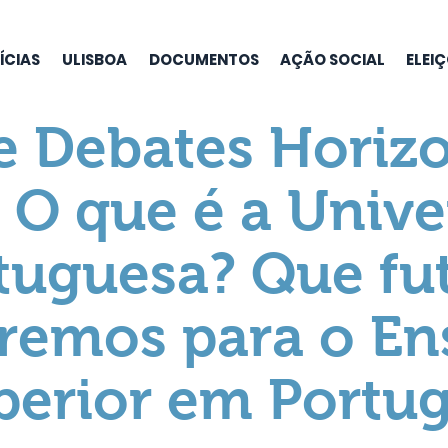
ÍCIAS
ULISBOA
DOCUMENTOS
AÇÃO SOCIAL
ELEI
e Debates Horiz
 O que é a Univ
tuguesa? Que fu
remos para o En
perior em Portug