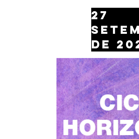
27
sete
de 20