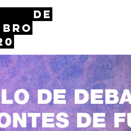
 de
mbro
20