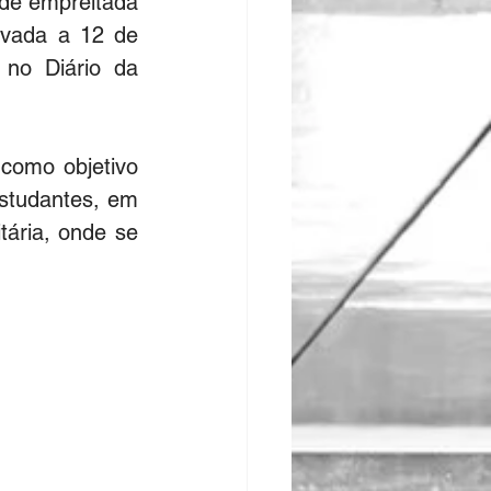
de empreitada 
ovada a 12 de 
no Diário da 
omo objetivo 
studantes, em 
tária, onde se 