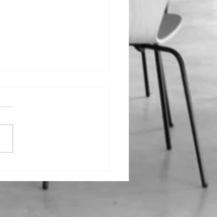
rramento temporário
antina Social do
us Universitário da
a.