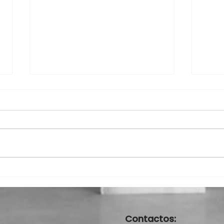
Novo Guia da Alimentação
Ence
2023/2024
da C
Camp
Ajud
Contactos: