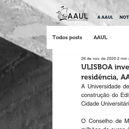
A AAUL
NOT
Todos posts
AAUL
26 de nov. de 2020
2 min 
ULISBOA inves
residência, AA
A Universidade de
construção do Edif
Cidade Universitár
O Conselho de Min