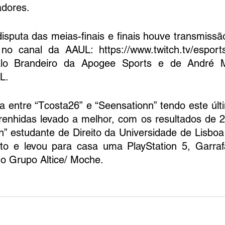
dores.  
disputa das meias-finais e finais houve transmissã
 no canal da AAUL: https://www.twitch.tv/espor
alo Brandeiro da Apogee Sports e de André M
L.  
ada entre “Tcosta26” e “Seensationn” tendo este úl
renhidas levado a melhor, com os resultados de 2-
n” estudante de Direito da Universidade de Lisboa
o e levou para casa uma PlayStation 5, Garrafa
do Grupo Altice/ Moche.