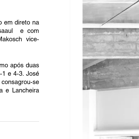
o em direto na 
tsaaul  e com 
akosch vice-
timo após duas 
1 e 4-3. José 
 consagrou-se 
 e Lancheira 