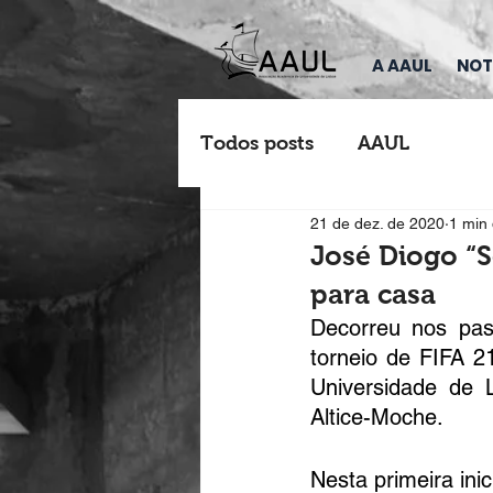
A AAUL
NOT
Todos posts
AAUL
21 de dez. de 2020
1 min 
José Diogo “S
para casa
Decorreu nos pa
torneio de FIFA 2
Universidade de 
Altice-Moche.  
Nesta primeira ini