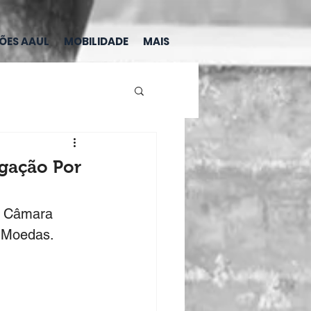
ÇÕES AAUL
MOBILIDADE
MAIS
gação Por
a Câmara 
s Moedas.