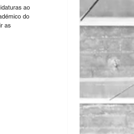
idaturas ao 
cadémico do 
r as 