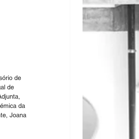
ório de 
al de 
djunta, 
émica da 
nte, Joana 