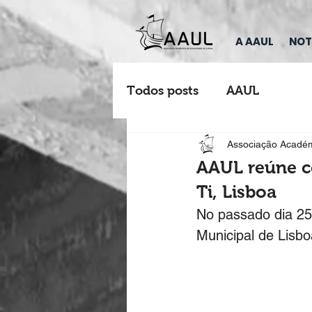
A AAUL
NOT
Todos posts
AAUL
Associação Académ
AAUL reúne c
Ti, Lisboa
No passado dia 25
Municipal de Lisb