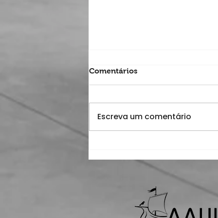
Comentários
Escreva um comentário
AAUL rejeita proposta de
Lei de Graus e Diplomas