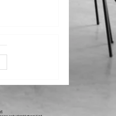
 une esforços com o
 para Dádiva de
gue
pt