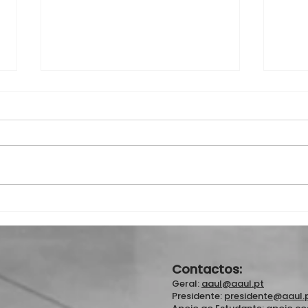
AAUL celebra 19 anos em
AAUL
Cerimónia no MUHNAC
IPST
San
Contactos:
Geral:
aaul@aaul.pt
Presidente:
presidente@aaul.