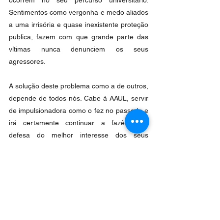
Sentimentos como vergonha e medo aliados 
a uma irrisória e quase inexistente proteção 
publica, fazem com que grande parte das 
vítimas nunca denunciem os seus 
agressores. 
A solução deste problema como a de outros, 
depende de todos nós. Cabe á AAUL, servir 
de impulsionadora como o fez no passado e 
irá certamente continuar a fazê-lo, na 
defesa do melhor interesse dos seus 
estudantes e da comunidade. 
Parabéns Associação Académica da 
Universidade de Lisboa
Rodrigo Freitas 